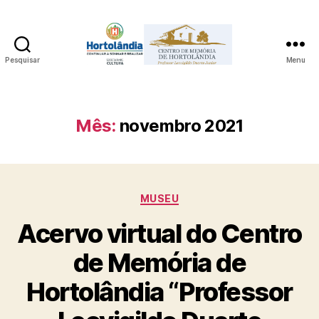
Pesquisar
Menu
Acervo
Digital
do
Centro
Mês:
novembro 2021
de
Memória
de
Hortolândia
Categorias
Professor
MUSEU
Leovigildo
Acervo virtual do Centro
Duarte
Junior
de Memória de
Hortolândia “Professor