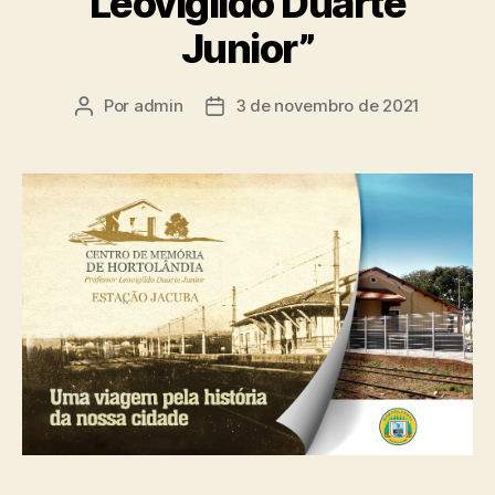
Leovigildo Duarte
Junior”
Por
admin
3 de novembro de 2021
Autor
Data
do
de
post
publicação