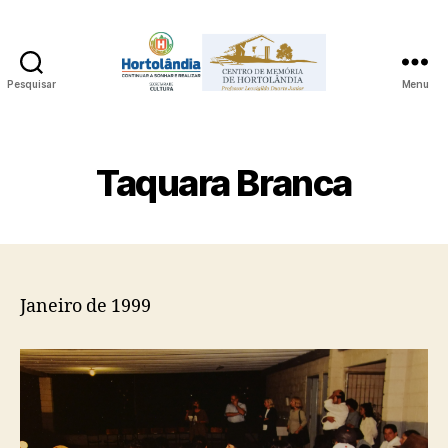
Pesquisar
Menu
Acervo
Digital
do
Centro
Taquara Branca
de
Memória
de
Hortolândia
Professor
Leovigildo
Janeiro de 1999
Duarte
Junior