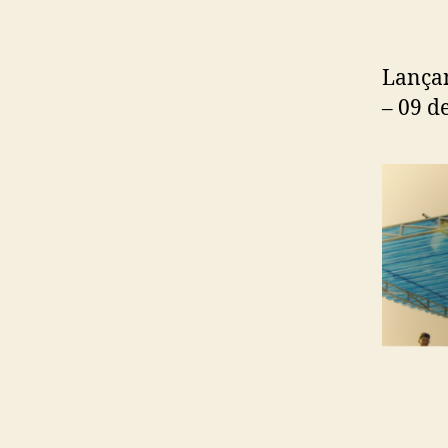
Lançam
– 09 d