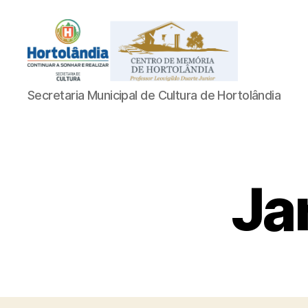
Acervo
Secretaria Municipal de Cultura de Hortolândia
Digital
do
Centro
de
Memória
de
Ja
Hortolândia
Professor
Leovigildo
Duarte
Junior