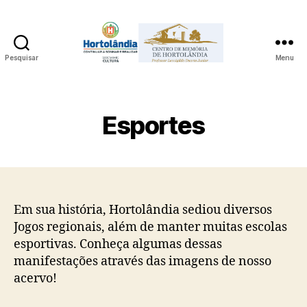
Pesquisar
Menu
Acervo
Digital
do
Centro
Esportes
de
Memória
de
Hortolândia
Professor
Leovigildo
Em sua história, Hortolândia sediou diversos
Duarte
Jogos regionais, além de manter muitas escolas
Junior
esportivas. Conheça algumas dessas
manifestações através das imagens de nosso
acervo!