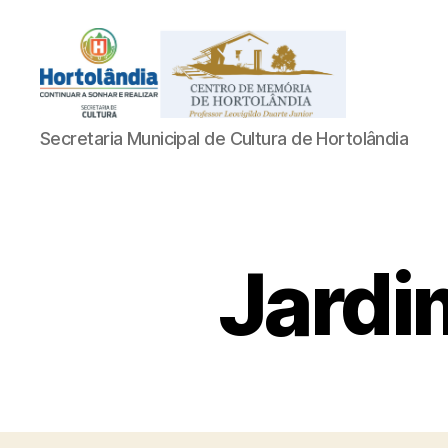
Acervo
Secretaria Municipal de Cultura de Hortolândia
Digital
do
Centro
de
Memória
de
Jardi
Hortolândia
Professor
Leovigildo
Duarte
Junior