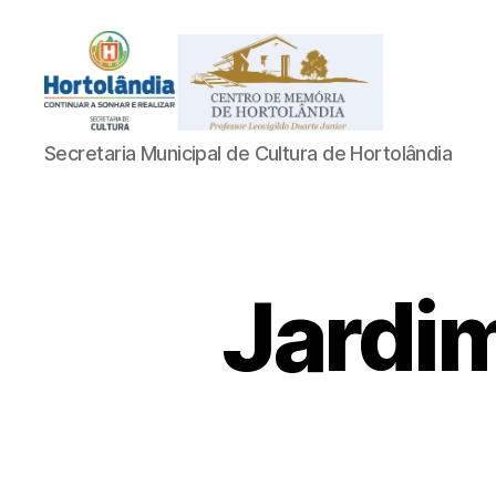
Acervo
Secretaria Municipal de Cultura de Hortolândia
Digital
do
Centro
de
Memória
de
Jardim
Hortolândia
Professor
Leovigildo
Duarte
Junior